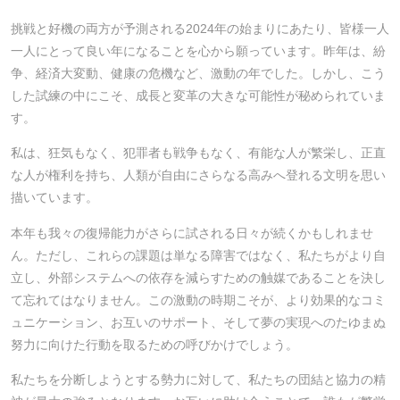
挑戦と好機の両方が予測される2024年の始まりにあたり、皆様一人
一人にとって良い年になることを心から願っています。昨年は、紛
争、経済大変動、健康の危機など、激動の年でした。しかし、こう
した試練の中にこそ、成長と変革の大きな可能性が秘められていま
す。
私は、狂気もなく、犯罪者も戦争もなく、有能な人が繁栄し、正直
な人が権利を持ち、人類が自由にさらなる高みへ登れる文明を思い
描いています。
本年も我々の復帰能力がさらに試される日々が続くかもしれませ
ん。ただし、これらの課題は単なる障害ではなく、私たちがより自
立し、外部システムへの依存を減らすための触媒であることを決し
て忘れてはなりません。この激動の時期こそが、より効果的なコミ
ュニケーション、お互いのサポート、そして夢の実現へのたゆまぬ
努力に向けた行動を取るための呼びかけでしょう。
私たちを分断しようとする勢力に対して、私たちの団結と協力の精