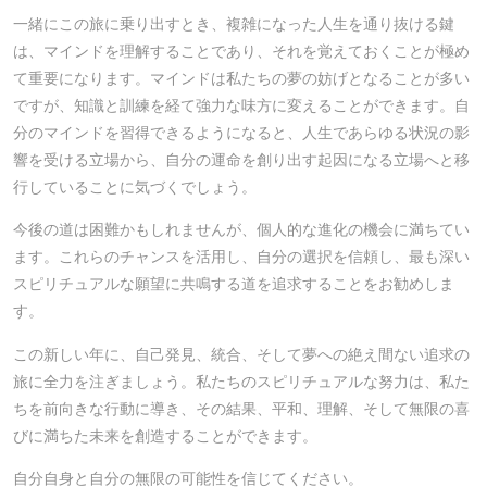
一緒にこの旅に乗り出すとき、複雑になった人生を通り抜ける鍵
は、マインドを理解することであり、それを覚えておくことが極め
て重要になります。マインドは私たちの夢の妨げとなることが多い
ですが、知識と訓練を経て強力な味方に変えることができます。自
分のマインドを習得できるようになると、人生であらゆる状況の影
響を受ける立場から、自分の運命を創り出す起因になる立場へと移
行していることに気づくでしょう。
今後の道は困難かもしれませんが、個人的な進化の機会に満ちてい
ます。これらのチャンスを活用し、自分の選択を信頼し、最も深い
スピリチュアルな願望に共鳴する道を追求することをお勧めしま
す。
この新しい年に、自己発見、統合、そして夢への絶え間ない追求の
旅に全力を注ぎましょう。私たちのスピリチュアルな努力は、私た
ちを前向きな行動に導き、その結果、平和、理解、そして無限の喜
びに満ちた未来を創造することができます。
自分自身と自分の無限の可能性を信じてください。