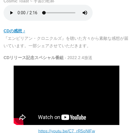
Cosmic Toast ~ 宇宙の乾杯
CDの感想 ♪
『エンピリアン・クロニクルズ』を聴いた方々から素敵な感想が届
いています。一部シェアさせていただきます。
CDリリース記念スペシャル番組
- 2022.2.4放送
https://youtu.be/C7_rR5oNlFw