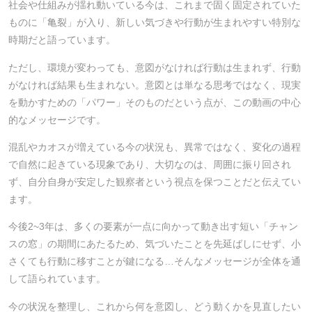
社会や仕組みが揺れ動いている今は、これまで固く固定されていた
ものに「亀裂」が入り、新しい気づきや行動が生まれやすい特別な
時期だと語っています。
ただし、環境が変わっても、意図がなければ行動は生まれず、行動
がなければ結果も生まれない。意図とは単なる思考ではなく、現実
を動かすための「パワー」そのものだという点が、この動画の中心
的なメッセージです。
混乱やカオスが増えている今の状況も、異常ではなく、変化の過程
で自然に起きている現象であり、大切なのは、周囲に振り回され
ず、自分自身が安定した観察者という視点を保つことだと伝えてい
ます。
今後2~3年は、多くの要素が一点に向かって動き出す短い「チャン
スの窓」の期間にあたるため、気づいたことを先延ばしにせず、小
さくても行動に移すことが鍵になる…そんなメッセージが全体を通
して語られています。
今の状況を整理し、これから何を意図し、どう動くかを見直したい