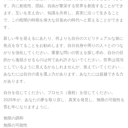
す。共に創造性、団結、自由が繁栄する世界を創造することができ
ます。互いを支え合い、知識を共有し、真実に沿って生きること
で、この暗闇の時期を偉大な目覚めの時代へと変えることができま
す。
新しい年を迎えるにあたり、何よりも自分のスピリチュアルな旅に
焦点を当てることをお勧めします。自分自身や周りの人々とのつな
がりを強化してください。重要な問いの答えを探し求め、自分の目
的から逸脱させるものは何であれ許さないでください。世界は混沌
としているように見えるかもしれませんが、覚えていてください…
あなたには自分の道を選ぶ力があります。あなたには超越できる力
があります。
自分を信じてください。プロセス（過程）を信じてください。
2025年が、あなたの夢を取り戻し、真実を発見し、無限の可能性を
育む年になりますように。
無限の調和
無限の可能性