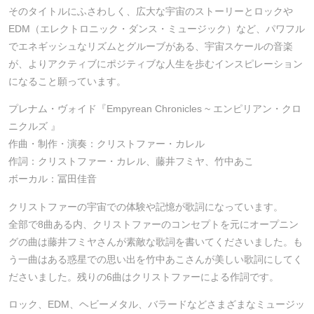
そのタイトルにふさわしく、広大な宇宙のストーリーとロックや
EDM（エレクトロニック・ダンス・ミュージック）など、パワフル
でエネギッシュなリズムとグルーブがある、宇宙スケールの音楽
が、よりアクティブにポジティブな人生を歩むインスピレーション
になること願っています。
プレナム・ヴォイド『Empyrean Chronicles ~ エンピリアン・クロ
ニクルズ 』
作曲・制作・演奏：クリストファー・カレル
作詞：クリストファー・カレル、藤井フミヤ、竹中あこ
ボーカル：冨田佳音
クリストファーの宇宙での体験や記憶が歌詞になっています。
全部で8曲ある内、クリストファーのコンセプトを元にオープニン
グの曲は藤井フミヤさんが素敵な歌詞を書いてくださいました。も
う一曲はある惑星での思い出を竹中あこさんが美しい歌詞にしてく
ださいました。残りの6曲はクリストファーによる作詞です。
ロック、EDM、ヘビーメタル、バラードなどさまざまなミュージッ