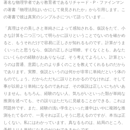
著名な物理学者であり教育者であるリチャード・P・ファインマン
の著書『物理法則はいかにして発見されたか』から引用します。こ
の著書で彼は真実のシンプルさについて語っています…
「真理はその美しさと単純さによって感知される。仮説をたて、小
さな計算を二つ三つして明らかに誤りということでないのを確かめ
ると、もうそれだけで容易に正しさが知れるものです。計算がうま
くいったと思うなら、仮説の正しさは明瞭。すくなくとも、あなた
にいくらかの経験がおありならば、そう考えてよろしい。計算とい
うのは普通、意図したのより多くのことを教えてくれるものだから
であります。実際、仮説というのは何かが非常に単純だという体の
ものでしょう。だからただちに誤りとわかるのでなければ、そして
事が以前より単純になるのであれば、その仮説は正しいにちがいあ
りません。もちろん、経験のない人、気ちがいといった類が単純な
推測を述べても、その誤りはただちに見破ることができる。これは
問題外です。また、経験の浅い学生といった連中はいやに複雑な推
測をたてるので、一見それは正しそうに思えるのですが、本当は正
しくない。私にはわかっています。真なるものは、結局のところ、
予想よりも単純になるのがつねであるからです。」