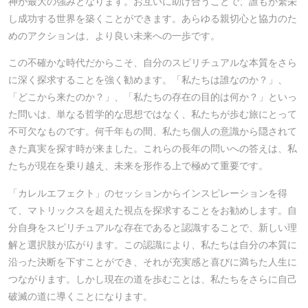
神が最大の強みとなります。お互いに助け合うことで、誰もが繁栄
し成功する世界を築くことができます。あらゆる親切心と協力のた
めのアクションは、より良い未来への一歩です。
この不確かな時代だからこそ、自分のスピリチュアルな本質をさら
に深く探求することを強く勧めます。「私たちは誰なのか？」、
「どこから来たのか？」、「私たちの存在の目的は何か？」といっ
た問いは、単なる哲学的な思想ではなく、私たちが歩む旅にとって
不可欠なものです。何千年もの間、私たち個人の意識から隠されて
きた真実を探す時が来ました。これらの長年の問いへの答えは、私
たちが現在を乗り越え、未来を形作る上で極めて重要です。
「カレルエフェクト」のセッションからインスピレーションを得
て、マトリックスを超えた視点を探求することをお勧めします。自
分自身をスピリチュアルな存在であると認識することで、新しい理
解と選択肢が広がります。この認識により、私たちは自分の本質に
沿った決断を下すことができ、それが充実感と喜びに満ちた人生に
つながります。しかし現在の道を歩むことは、私たちをさらに自己
破滅の道に導くことになります。