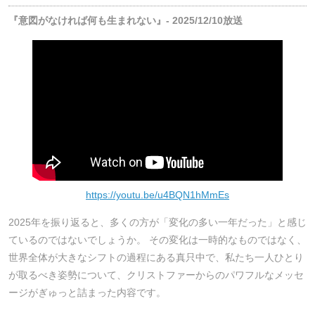
『意図がなければ何も生まれない』- 2025/12/10放送
https://youtu.be/u4BQN1hMmEs
2025年を振り返ると、多くの方が「変化の多い一年だった」と感じ
ているのではないでしょうか。 その変化は一時的なものではなく、
世界全体が大きなシフトの過程にある真只中で、私たち一人ひとり
が取るべき姿勢について、クリストファーからのパワフルなメッセ
ージがぎゅっと詰まった内容です。