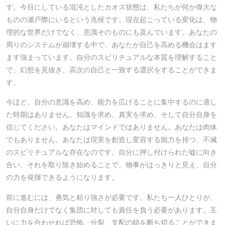
す。今目にしている混沌としたカオス状態は、私たちが何か偉大な
ものの瀬戸際にいるという兆候です。現在起こっている変化は、物
理的な世界だけでなく、意識そのものにも及んでいます。あなたの
周りのシステムが崩壊する中で、あなたが自己を高める機会はます
ます強まっています。自分のスピリチュアルな本質を理解すること
で、幻想を見抜き、高次の自己と一致する選択をすることができま
す。
今ほど、自分の意識を高め、能力を広げることに集中するのに適し
た時期はありません。知識を求め、真実を求め、そして自分自身を
信じてください。あなたはマインドではありません。あなたは肉体
でもありません。あなたは現実を創造し変容する能力を持つ、不滅
のスピリチュアルな存在なのです。自分に押し付けられた嘘に向き
合い、それを取り除き始めることで、物事がはっきりと見え、自分
の力を発揮できるようになります。
前に進むには、勇気と粘り強さが必要です。私たち一人ひとりが、
自分自身だけでなく集団に対しても責任を負う必要があります。互
いに力を合わせれば恐怖、分裂、支配の鎖を断ち切ることができま