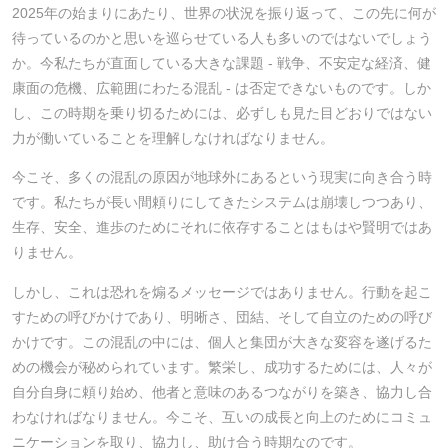
2025年の始まりにあたり、世界の状況を振り返って、この先に何が
待っているのかと思いを巡らせている人も多いのではないでしょう
か。今私たちが直面している大きな課題 - 戦争、不安定な経済、健
康面の危機、広範囲にわたる混乱 - は否定できないものです。しか
し、この時期を乗り切るためには、必ずしも見た目どおりではない
力が働いていることを理解しなければなりません。
今こそ、多くの混乱の原因が地球外にあるという現実に向き合う時
です。私たちが長い間頼りにしてきたシステムは崩壊しつつあり、
生存、安全、進歩のためにそれに依存することはもはや賢明ではあ
りません。
しかし、これは恐れを煽るメッセージではありません。行動を起こ
すための呼びかけであり、明晰さ、団結、そして自立のための呼び
かけです。この混乱の中には、個人と集団が大きな変容を遂げるた
めの機会が秘められています。繁栄し、成功するためには、人々が
自分自身に頼り始め、他者と意味のあるつながりを築き、協力し合
わなければなりません。今こそ、互いの成長と向上のためにコミュ
ニケーションを取り、協力し、助け合う時期なのです。