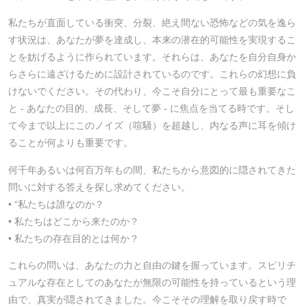
私たちが直面している衝突、分裂、絶え間ない恐怖などの気を逸ら
す状況は、あなたが夢を達成し、本来の潜在的可能性を実現するこ
とを妨げるように作られています。それらは、あなたを自分自身か
らさらに遠ざけるために設計されているのです。これらの幻想に負
けないでください。その代わり、今こそ自分にとって最も重要なこ
と - あなたの目的、成長、そして夢 - に焦点を当てる時です。そし
て今まで以上にこのノイズ（喧騒）を超越し、内なる声に耳を傾け
ることが何よりも重要です。
何千年あるいは何百万年もの間、私たちから意図的に隠されてきた
問いに対する答えを探し求めてください。
• “私たちは誰なのか？
• 私たちはどこから来たのか？
• 私たちの存在目的とは何か？
これらの問いは、あなたの力と自由の鍵を握っています。スピリチ
ュアルな存在としてのあなたが無限の可能性を持っているという理
由で、真実が隠されてきました。今こそその理解を取り戻す時で