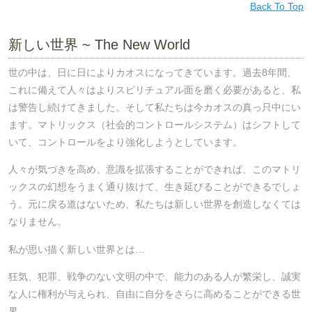
Back To Top
新しい世界 ~ The New World
世の中は、日に日によりカオスになってきています。過去8年間、
これに備えて人々はよりスピリチュアル面を磨く必要があると、私
は警告し続けてきました。そして私たちは今カオスの真っ只中にい
ます。マトリックス（社会的コントロールシステム）はシフトして
いて、コントロールをより強化しようとしています。
人々が気づきを高め、意識を拡張することができれば、このマトリ
ックスの幻想をうまく通り抜けて、生き延びることができるでしょ
う。元に戻る道はないため、私たちは新しい世界を創造しなくては
なりません。
私が思い描く新しい世界とは…
狂気、犯罪、戦争のない文明の中で、能力のある人が繁栄し、誠実
な人に権利が与えられ、自由に自分をさらに高めることができる世
界。