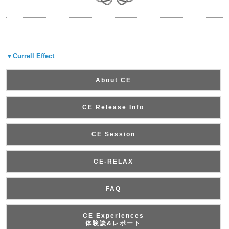
▼Currell Effect
About CE
CE Release Info
CE Session
CE-RELAX
FAQ
CE Experiences
体験談&レポート