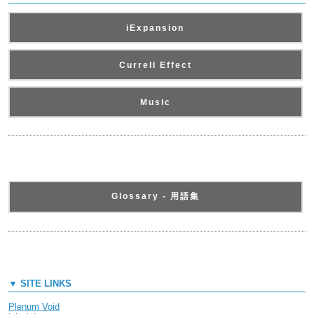
iExpansion
Currell Effect
Music
Glossary - 用語集
▼ SITE LINKS
Plenum Void