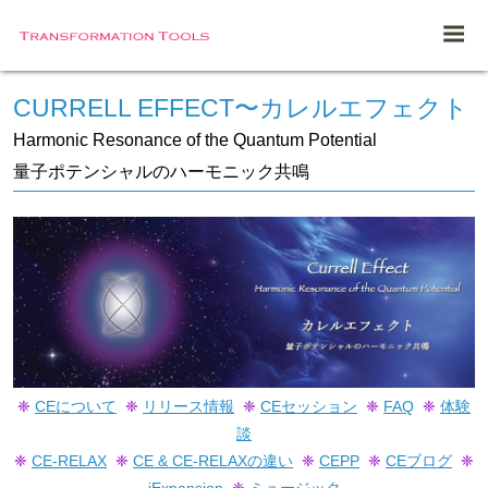
CURRELL EFFECT〜カレルエフェクト
Harmonic Resonance of the Quantum Potential
量子ポテンシャルのハーモニック共鳴
❈
CEについて
❈
リリース情報
❈
CEセッション
❈
FAQ
❈
体験
談
❈
CE-RELAX
❈
CE & CE-RELAXの違い
❈
CEPP
❈
CEブログ
❈