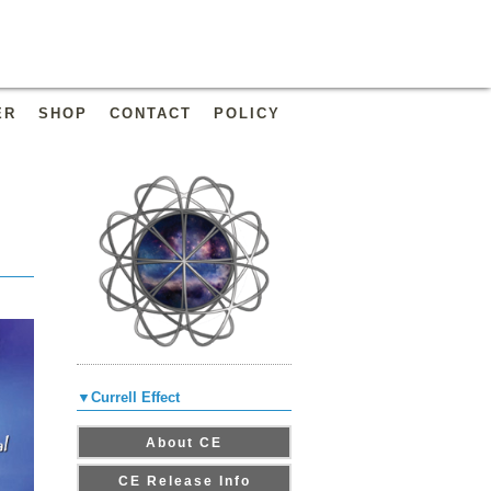
ER
SHOP
CONTACT
POLICY
▼Currell Effect
About CE
CE Release Info