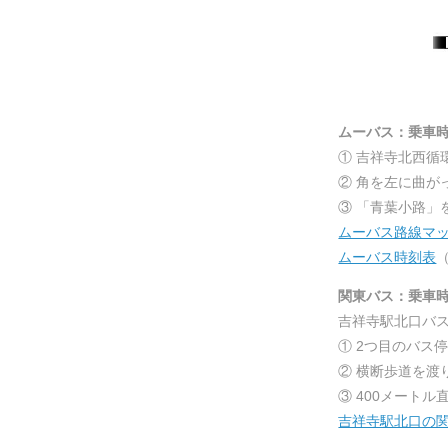
ムーバス：乗車時
① 吉祥寺北西循
② 角を左に曲
③ 「青葉小路」
ムーバス路線マ
ムーバス時刻表
関東バス：乗車時
吉祥寺駅北口バス
① 2つ目のバス
② 横断歩道を
③ 400メート
吉祥寺駅北口の