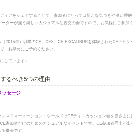
ディアをシェアすることで、参加者にとっては新たな気づきや深い理解
ゲーターが揃う楽しいカジュアルな親交の会ですので、お気軽にご参加
015年）以降のCE、CEX、CE-EXCALIBURを体験されたCEナビゲ
で、お早めにご予約ください。
にしています♪
加するべき5つの理由
メッセージ
ランスフォーメーション・ツールズはCEディスカッション会を皆さまに
CE参加者だけのためのカジュアルなイベントです。CE参加者同士が出
きる機会です。