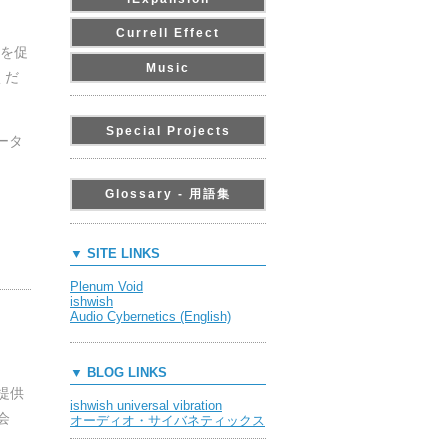
Currell Effect
を促
Music
くだ
Special Projects
ータ
Glossary - 用語集
▼ SITE LINKS
Plenum Void
ishwish
Audio Cybernetics (English)
▼ BLOG LINKS
提供
ishwish universal vibration
会
オーディオ・サイバネティックス