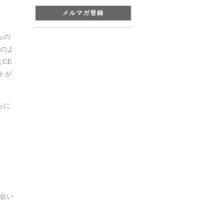
メルマガ登録
らの
のよ
CE
トが
らに
お会い