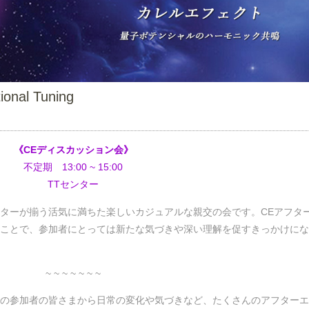
ional Tuning
《CEディスカッション会》
不定期 13:00 ~ 15:00
TTセンター
ーターが揃う活気に満ちた楽しいカジュアルな親交の会です。CEアフタ
ことで、参加者にとっては新たな気づきや深い理解を促すきっかけにな
~ ~ ~ ~ ~ ~ ~
の参加者の皆さまから日常の変化や気づきなど、たくさんのアフターエ