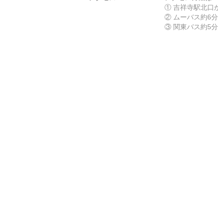
① 吉祥寺駅北口
② ムーバス約6分
③ 関東バス約5分