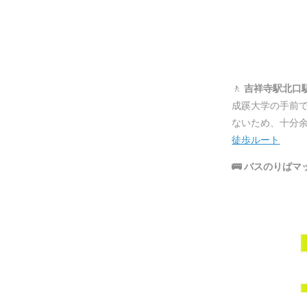
🚶
吉祥寺駅北口
成蹊大学の手前
ないため、十分
徒歩ルート
🚌 バスのりばマ