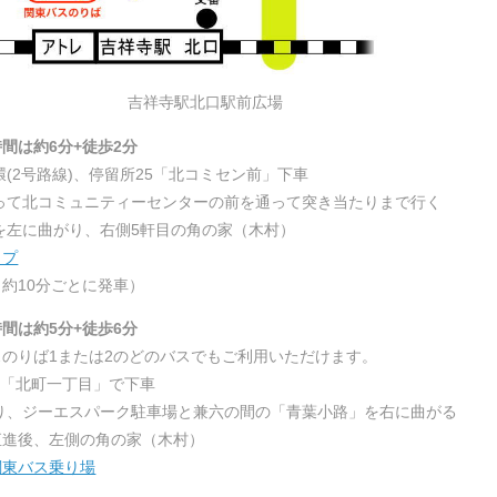
吉祥寺駅北口駅前広場
間は約6分+徒歩2分
環(2号路線)、停留所25「北コミセン前」下車
がって北コミュニティーセンターの前を通って突き当たりまで行く
を左に曲がり、右側5軒目の角の家（木村）
ップ
（約10分ごとに発車）
間は約5分+徒歩6分
のりば1または2のどのバスでもご利用いただけます。
停「北町一丁目」で下車
渡り、ジーエスパーク駐車場と兼六の間の「青葉小路」を右に曲がる
ル直進後、左側の角の家（木村）
関東バス乗り場