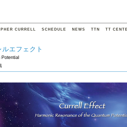
OPHER CURRELL
SCHEDULE
NEWS
TTN
TT CENT
〜カレルエフェクト
Potential
鳴