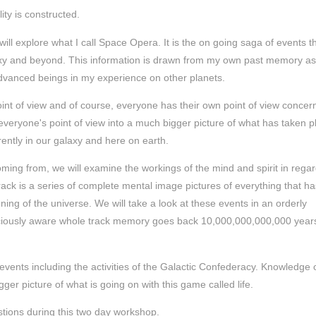
ity is constructed.
ill explore what I call Space Opera. It is the on going saga of events t
axy and beyond. This information is drawn from my own past memory as
advanced beings in my experience on other planets.
oint of view and of course, everyone has their own point of view concer
 everyone's point of view into a much bigger picture of what has taken p
rently in our galaxy and here on earth.
ming from, we will examine the workings of the mind and spirit in regar
ck is a series of complete mental image pictures of everything that ha
ning of the universe. We will take a look at these events in an orderly
sciously aware whole track memory goes back 10,000,000,000,000 year
 events including the activities of the Galactic Confederacy. Knowledge 
ger picture of what is going on with this game called life.
estions during this two day workshop.