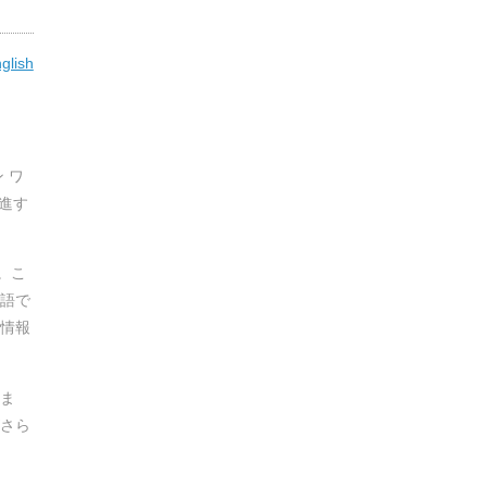
nglish
 ワ
進す
。こ
語で
情報
ま
さら