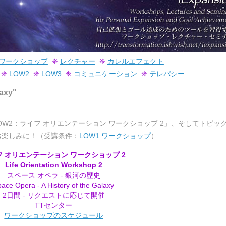
ワークショップ
❈
レクチャー
❈
カレルエフェクト
❈
LOW2
❈
LOW3
❈
コミュニケーション
❈
テレパシー
laxy"
「LOW2：ライフ オリエンテーション ワークショップ 2」、そしてトピッ
。お楽しみに！（受講条件：
LOW1 ワークショップ
）
フ オリエンテーション ワークショップ 2
Life Orientation Workshop 2
スペース オペラ - 銀河の歴史
ace Opera - A History of the Galaxy
2日間 - リクエストに応じて開催
TTセンター
ワークショップのスケジュール