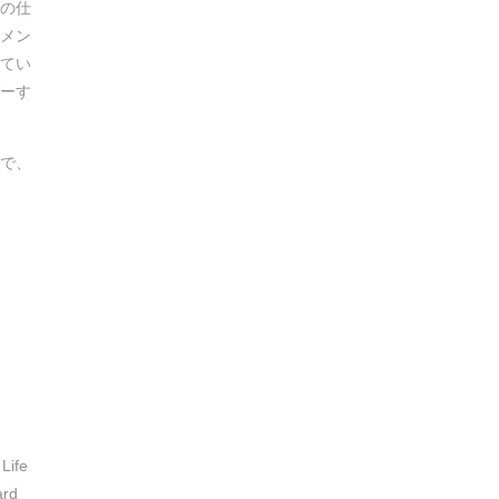
の仕
メン
てい
バーす
で、
Life
ard