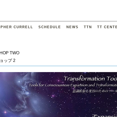
OPHER CURRELL
SCHEDULE
NEWS
TTN
TT CENT
SHOP TWO
ョップ 2