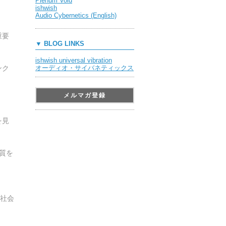
Plenum Void
ishwish
Audio Cybernetics (English)
重要
▼ BLOG LINKS
ishwish universal vibration
ンク
オーディオ・サイバネティックス
メルマガ登録
を見
質を
社会