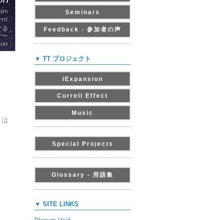
Seminars
Feedback - 参加者の声
▼ TT プロジェクト
iExpansion
Currell Effect
Music
クは
Special Projects
Glossary - 用語集
▼ SITE LINKS