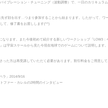
バイブレーション・チューニング（波動調整）で、一日のカリキュラム
は先ず顔を出す…つまり参加することから始まります。したがって、ワ
て、修了書をお渡しします(^^)
須になります。また今後初めて紹介する新しいワークショップ『LOW3：
On Earth』は宇宙スケールから見た今現在地球でのゲームについて説明します。
受講なさった方は再受講していただく必要があります。割引料金をご用意し
。
ラ」2014/9/16
トファー・カレルの2時間のインタビュー