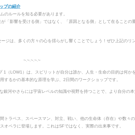
ョップの紹介
ムのルールを知る必要があります。
在が「影響を受ける側」ではなく、「原因となる側」として在ることの
セージは、多くの方々の心を揺らがし響くことでしょう！ぜひ上記のリ
~.~.~.~.~
プ 1（LOW1）は、スピリットが自分は誰か、人生・生命の目的は何か
用するかの基本的な原理を学ぶ、2日間のワークショップです。
グな銀河やさらには宇宙レベルの知識や視野を持つことで、より自分の本
間トラベス、スペースマン、対立、戦い、他の生命体（存在）や数々の
スオペラに登場します。これはSFではなく、実際の出来事です。