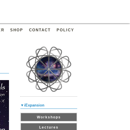
ER
SHOP
CONTACT
POLICY
▼iExpansion
Workshops
Lectures