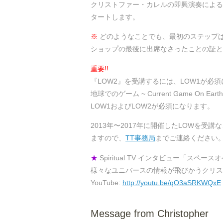
クリストファー・カレルの即興演奏による
タートします。
※
どのようなことでも、最初のステップ
ショップの最後に出席なさったことの証とし
重要!!
『LOW2』を受講するには、LOW1が必
地球でのゲーム ~ Current Game 
LOW1およびLOW2が必須になります。
2013年〜2017年に開催したLOWを
ますので、
TT事務局
までご連絡ください
★
Spiritual TV インタビュー「スペースオペ
様々なユニバースの情報が飛びかうクリス
YouTube:
http://youtu.be/qO3aSRKWQxE
Message from Christopher