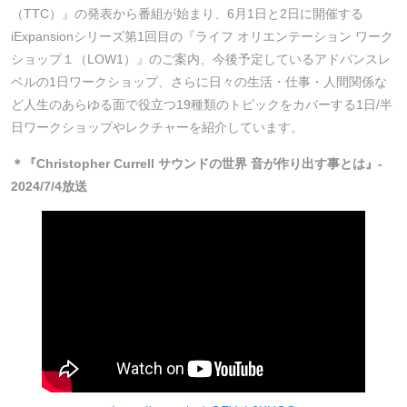
（TTC）』の発表から番組が始まり、6月1日と2日に開催する
iExpansionシリーズ第1回目の『ライフ オリエンテーション ワーク
ショップ１（LOW1）』のご案内、今後予定しているアドバンスレ
ベルの1日ワークショップ、さらに日々の生活・仕事・人間関係な
ど人生のあらゆる面で役立つ19種類のトピックをカバーする1日/半
日ワークショップやレクチャーを紹介しています。
＊『Christopher Currell サウンドの世界 音が作り出す事とは』-
2024/7/4放送