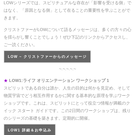
LOWシリーズでは、スピリチュアルな存在が「影響を受ける側」で
はなく、「原因となる側」として在ることの重要性を学ぶことがで
きます。
クリストファーがLOWについて語るメッセージは、多くの方々の心
を揺らがし響くことでしょう！ぜひ下記のリンクからアクセスし、
ご一読ください。
LOW ~ クリストファーからのメッセージ
~.~.~.~.~
★
LOW1:ライフ オリエンテーション ワークショップ 1
スピリットである自分は誰か、人生の目的は何かを見定め、そして
物質宇宙でどう相互作用するかに関する基本的な原理を学ぶワーク
ショップです。これは、スピリットにとって役立つ情報が満載のク
イック スタート ガイドです。この2日間のワークショップは、残り
のシリーズの基礎を築きます。定期的に開催。
LOW1 詳細＆お申込み