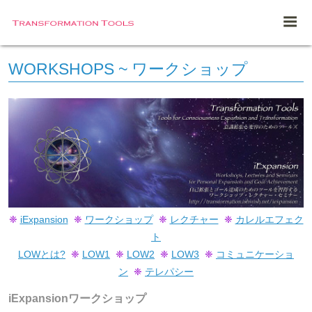
WORKSHOPS ~ ワークショップ
❈
iExpansion
❈
ワークショップ
❈
レクチャー
❈
カレルエフェク
ト
LOWとは?
❈
LOW1
❈
LOW2
❈
LOW3
❈
コミュニケーショ
ン
❈
テレパシー
iExpansionワークショップ