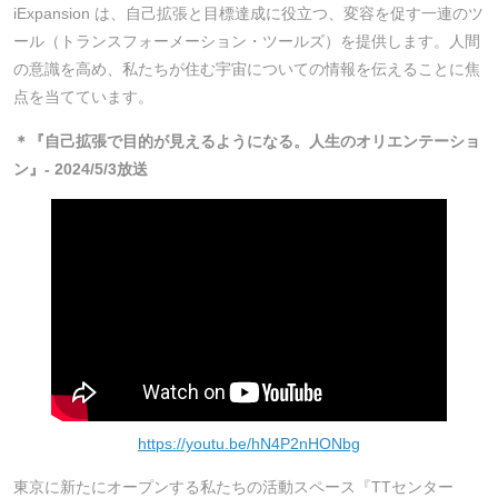
iExpansion は、自己拡張と目標達成に役立つ、変容を促す一連のツ
ール（トランスフォーメーション・ツールズ）を提供します。人間
の意識を高め、私たちが住む宇宙についての情報を伝えることに焦
点を当てています。
＊『自己拡張で目的が見えるようになる。人生のオリエンテーショ
ン』- 2024/5/3放送
https://youtu.be/hN4P2nHONbg
東京に新たにオープンする私たちの活動スペース『TTセンター